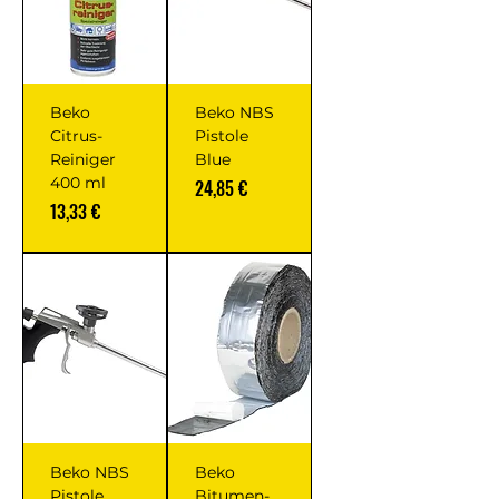
Beko
Beko NBS
Citrus-
Pistole
Reiniger
Blue
400 ml
Prix
24,85 €
Prix
13,33 €
Beko NBS
Beko
Pistole
Bitumen-