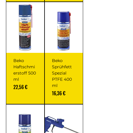
Beko
Beko
Haftschmi
Sprühfett
erstoff 500
Spezial
ml
PTFE 400
ml
Prix
22,56 €
Prix
16,36 €