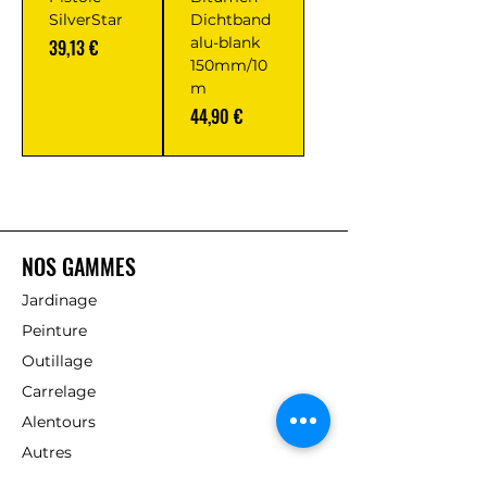
SilverStar
Dichtband
alu-blank
Prix
39,13 €
150mm/10
m
Prix
44,90 €
NOS GAMMES
Jardinage
Peinture
Outillage
Carrelage
Alentours
Autres