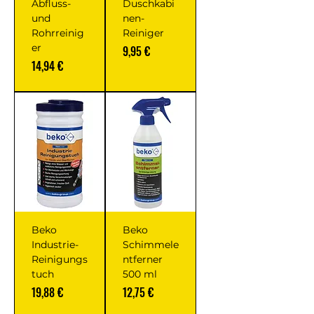
Abfluss-
Duschkabi
und
nen-
Rohrreinig
Reiniger
er
Prix
9,95 €
Prix
14,94 €
Beko
Beko
Industrie-
Schimmele
Reinigungs
ntferner
tuch
500 ml
Prix
Prix
19,88 €
12,75 €