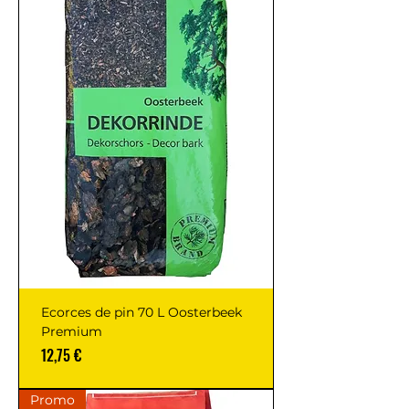
Ecorces de pin 70 L Oosterbeek
Premium
Prix
12,75 €
Promo