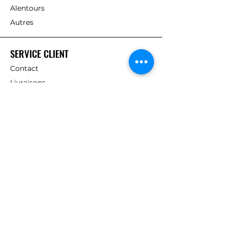
Alentours
Autres
SERVICE CLIENT
Contact
Livraisons
A PROPOS DE NOUS
Vision
Carrières
Nos partenaires
BONS PLANS
Offres et promos