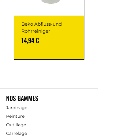
Beko Abfluss-und
Beko Duschkabinen
Rohrreiniger
Reiniger
Prix
Prix
14,94 €
9,95 €
NOS GAMMES
Jardinage
Peinture
Outillage
Carrelage