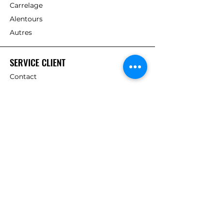
Carrelage
Alentours
Autres
SERVICE CLIENT
Contact
Livraisons
A PROPOS DE NOUS
Vision
Carrières
Nos partenaires
BONS PLANS
Offres et promos