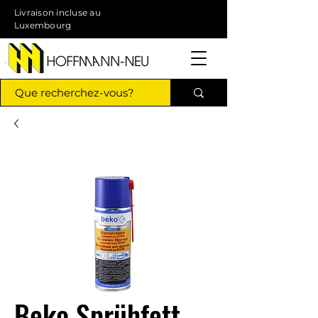
Livraison incluse au
Luxembourg
Beko Sprühfett