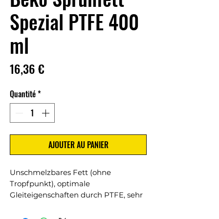
Spezial PTFE 400
ml
Prix
16,36 €
Quantité
*
AJOUTER AU PANIER
Unschmelzbares Fett (ohne
Tropfpunkt), optimale
Gleiteigenschaften durch PTFE, sehr
gute Hochdruckbeständigkeit, hohe
Temperaturbeständigkeit bis +260°